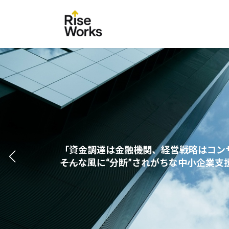
コ
ナ
ン
ビ
テ
ゲ
ン
ー
ツ
シ
へ
ョ
ス
ン
キ
に
ッ
移
プ
動
融資と補助金に強い、“現場主義”